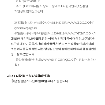
전화 : (국번없이) 118
주소 : (138-950) 서울시 송파구 중대로 135 한국인터넷진흥원
개인정보 침해신고센터
www.spo.go.kr,
3.대검찰청 사이버범죄수사단 : 02-3480-3571(
cybercid@spo.go.kr)
www.netan.go.kr)
4.경찰청 사이버테러대응센터 : 1566-0112 (
② 또한, 개인정보의 열람, 정정·삭제, 처리정지 등에 대한 정보주체자의
요구에 대하여 공공기관의 장이 행한 처분 또는 부작위로 인하여 권리
또는 이익을 침해 받은 자는 행정심판법이 정하는 바에 따라 행정심판을
청구할 수 있습니다.
www.simpan.go.kr)의
중앙행정심판위원회(
전화번호 안내
참조
제12조 (개인정보 처리방침의 변경)
① 본 방침은 2015년 09월 01일 부터 시행 됩니다.