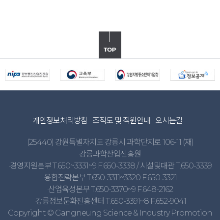
개인정보처리방침
조직도 및 직원안내
오시는길
(25440) 강원특별자치도 강릉시 과학단지로 106-11 (재)
강릉과학산업진흥원
·경영지원본부 T.650~3331~9 F.650-3338 / 시설및대관 T.650-3339
·융합전략본부 T.650-3311~3320 F.650-3321
·산업육성본부 T.650-3370~9 F.648-2162
·강릉정보문화진흥센터 T.650-3391~8 F.652-9041
Copyright © Gangneung Science & Industry Promotion