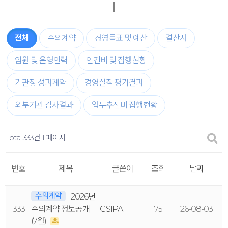
전체
수의계약
경영목표 및 예산
결산서
임원 및 운영인력
인건비 및 집행현황
기관장 성과계약
경영실적 평가결과
외부기관 감사결과
업무추진비 집행현황
Total 333건
1 페이지
번호
제목
글쓴이
조회
날짜
수의계약
2026년
333
수의계약 정보공개
GSIPA
75
26-08-03
(7월)