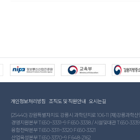
개인정보처리방침
조직도 및 직원안내
오시는길
(25440) 강원특별자치도 강릉시 과학단지로 106-11 (재)강릉과학
·경영지원본부 T.650~3331~9 F.650-3338 / 시설및대관 T.650-3339
·융합전략본부 T.650-3311~3320 F.650-3321
·산업육성본부 T.650-3370~9 F.648-2162