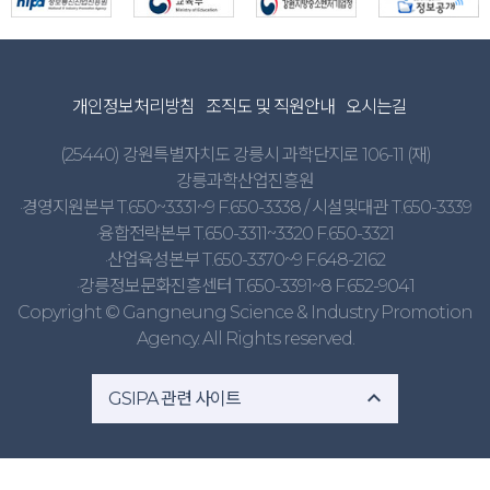
개인정보처리방침
조직도 및 직원안내
오시는길
(25440) 강원특별자치도 강릉시 과학단지로 106-11 (재)
강릉과학산업진흥원
·경영지원본부 T.650~3331~9 F.650-3338 / 시설및대관 T.650-3339
·융합전략본부 T.650-3311~3320 F.650-3321
·산업육성본부 T.650-3370~9 F.648-2162
·강릉정보문화진흥센터 T.650-3391~8 F.652-9041
Copyright © Gangneung Science & Industry Promotion
Agency. All Rights reserved.
expand_less
GSIPA 관련 사이트