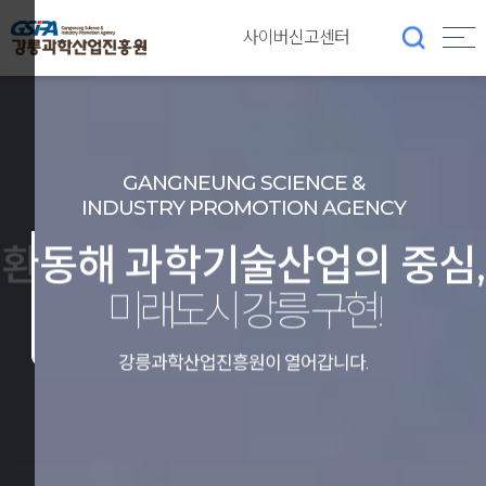
사이버신고센터
GANGNEUNG SCIENCE &
INDUSTRY PROMOTION AGENCY
환동해 과학기술산업의 중심,
오늘
오늘
하루
하루
열지
열지
미래도시 강릉 구현!
않기
않기
닫기
닫기
강릉과학산업진흥원이 열어갑니다.