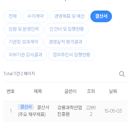
전체
수의계약
경영목표 및 예산
결산서
임원 및 운영인력
인건비 및 집행현황
기관장 성과계약
경영실적 평가결과
외부기관 감사결과
업무추진비 집행현황
Total 11건
2 페이지
번호
제목
글쓴이
조회
날짜
결산서
결산서
강릉과학산업
2289
1
15-09-03
진흥원
2
(주요 재무제표)